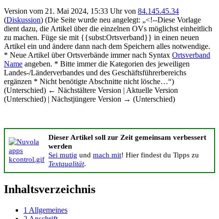
Version vom 21. Mai 2024, 15:33 Uhr von
84.145.45.34
(
Diskussion
)
(Die Seite wurde neu angelegt: „<!--Diese Vorlage
dient dazu, die Artikel über die einzelnen OVs möglichst einheitlich
zu machen. Füge sie mit {{subst:Ortsverband}} in einen neuen
Artikel ein und ändere dann nach dem Speichern alles notwendige.
* Neue Artikel über Ortsverbände immer nach Syntax
Ortsverband
Name
angeben. * Bitte immer die Kategorien des jeweiligen
Landes-/Länderverbandes und des Geschäftsführerbereichs
ergänzen * Nicht benötigte Abschnitte nicht lösche…“)
(Unterschied) ← Nächstältere Version | Aktuelle Version
(Unterschied) | Nächstjüngere Version → (Unterschied)
Dieser Artikel soll zur Zeit gemeinsam verbessert
werden
Sei mutig
und
mach mit
! Hier findest du Tipps zu
Textqualität
.
Inhaltsverzeichnis
1
Allgemeines
2
Anschrift