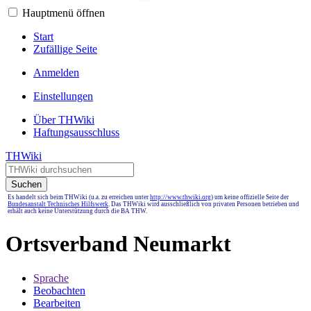
Hauptmenü öffnen
Start
Zufällige Seite
Anmelden
Einstellungen
Über THWiki
Haftungsausschluss
THWiki
Suchen
Es handelt sich beim THWiki (u.a. zu erreichen unter
http://www.thwiki.org
) um keine offizielle Seite der
Bundesanstalt Technisches Hilfswerk
. Das THWiki wird ausschließlich von privaten Personen betrieben und
erhält auch keine Unterstützung durch die BA THW.
Ortsverband Neumarkt
Sprache
Beobachten
Bearbeiten