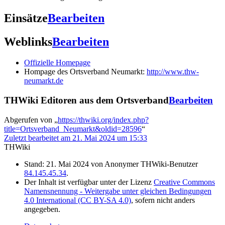
Einsätze
Bearbeiten
Weblinks
Bearbeiten
Offizielle Homepage
Hompage des Ortsverband Neumarkt:
http://www.thw-
neumarkt.de
THWiki Editoren aus dem Ortsverband
Bearbeiten
Abgerufen von „
https://thwiki.org/index.php?
title=Ortsverband_Neumarkt&oldid=28596
“
Zuletzt bearbeitet am 21. Mai 2024 um 15:33
THWiki
Stand: 21. Mai 2024 von Anonymer THWiki-Benutzer
84.145.45.34
.
Der Inhalt ist verfügbar unter der Lizenz
Creative Commons
Namensnennung - Weitergabe unter gleichen Bedingungen
4.0 International (CC BY-SA 4.0)
, sofern nicht anders
angegeben.