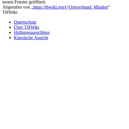
neuen Fenster geöffnet)
Abgerufen von „
https://thwiki.org/t=Ortsverband_Minden
“
THWiki
Datenschutz
Über THWiki
Haftungsausschluss
Klassische Ansicht