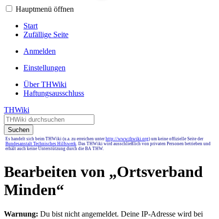
Hauptmenü öffnen
Start
Zufällige Seite
Anmelden
Einstellungen
Über THWiki
Haftungsausschluss
THWiki
Suchen
Es handelt sich beim THWiki (u.a. zu erreichen unter
http://www.thwiki.org
) um keine offizielle Seite der
Bundesanstalt Technisches Hilfswerk
. Das THWiki wird ausschließlich von privaten Personen betrieben und
erhält auch keine Unterstützung durch die BA THW.
Bearbeiten von „
Ortsverband
Minden
“
Warnung:
Du bist nicht angemeldet. Deine IP-Adresse wird bei