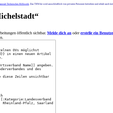
nstalt Technisches Hilfswerk
. Das THWiki wird ausschließlich von privaten Personen betrieben und erhält auch k
ichelstadt
“
eitungen öffentlich sichtbar.
Melde dich an
oder
erstelle ein Benutz
n.