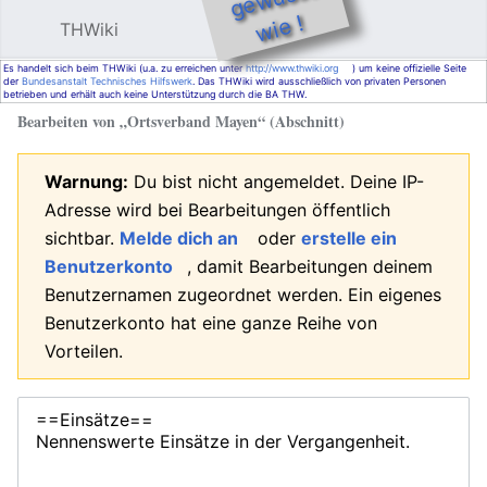
e !
THWiki
Hauptmenü öffnen
Such
Es handelt sich beim THWiki (u.a. zu erreichen unter
http://www.thwiki.org
) um keine offizielle Seite
der
Bundesanstalt Technisches Hilfswerk
. Das THWiki wird ausschließlich von privaten Personen
betrieben und erhält auch keine Unterstützung durch die BA THW.
Bearbeiten von „
Ortsverband Mayen
“ (Abschnitt)
Warnung:
Du bist nicht angemeldet. Deine IP-
Adresse wird bei Bearbeitungen öffentlich
sichtbar.
Melde dich an
oder
erstelle ein
Benutzerkonto
, damit Bearbeitungen deinem
Benutzernamen zugeordnet werden. Ein eigenes
Benutzerkonto hat eine ganze Reihe von
Vorteilen.