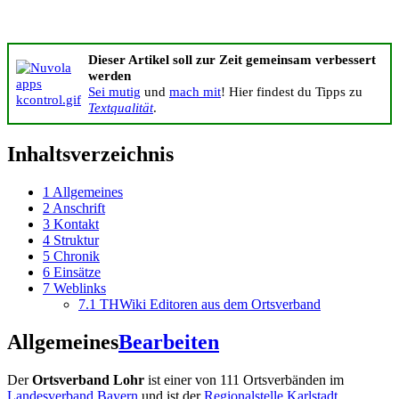
Dieser Artikel soll zur Zeit gemeinsam verbessert
werden
Sei mutig
und
mach mit
! Hier findest du Tipps zu
Textqualität
.
Inhaltsverzeichnis
1
Allgemeines
2
Anschrift
3
Kontakt
4
Struktur
5
Chronik
6
Einsätze
7
Weblinks
7.1
THWiki Editoren aus dem Ortsverband
Allgemeines
Bearbeiten
Der
Ortsverband Lohr
ist einer von 111 Ortsverbänden im
Landesverband Bayern
und ist der
Regionalstelle Karlstadt