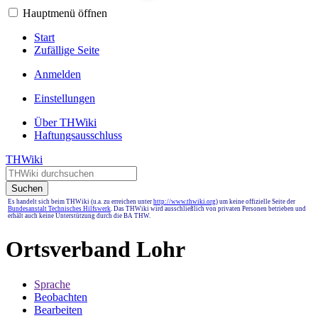
Hauptmenü öffnen
Start
Zufällige Seite
Anmelden
Einstellungen
Über THWiki
Haftungsausschluss
THWiki
Suchen
Es handelt sich beim THWiki (u.a. zu erreichen unter
http://www.thwiki.org
) um keine offizielle Seite der
Bundesanstalt Technisches Hilfswerk
. Das THWiki wird ausschließlich von privaten Personen betrieben und
erhält auch keine Unterstützung durch die BA THW.
Ortsverband Lohr
Sprache
Beobachten
Bearbeiten