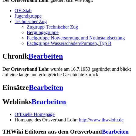
Der
Ortsverband Lohr
gliedert sich wie folgt:
OV-Stab
Jugendgruppe
Technischer Zug
Zugtrupp Technischer Zug
Bergungsgruppe
Fachgruppe Notversorgung und Notinstandsetzung
Fachgruppe Wasserschaden/Pumpen, Typ B
Chronik
Bearbeiten
Der
Ortsverband Lohr
wurde am 16.7.1953 gegründet und blickt
auf eine lange und erfolgreiche Geschichte zurück.
Einsätze
Bearbeiten
Weblinks
Bearbeiten
Offizielle Homepage
Hompage des Ortsverband Lohr:
http://www.thw-lohr.de
THWiki Editoren aus dem Ortsverband
Bearbeiten