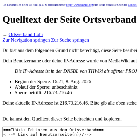
Es handelt sich beim THWiki (u.a. zu erreichen unter
http://www.thwiki.org
) um keine offizielle Seite der
Bundesa
Quelltext der Seite Ortsverban
←
Ortsverband Lohr
Zur Navigation springen
Zur Suche springen
Du bist aus dem folgenden Grund nicht berechtigt, diese Seite bearbei
Dein Benutzername oder deine IP-Adresse wurde von MediaWiki auto
Die IP-Adresse ist in der DNSBL von THWiki als offener PROXY
Beginn der Sperre: 16:21, 8. Aug. 2026
Ablauf der Sperre: unbeschränkt
Sperre betrifft: 216.73.216.46
Deine aktuelle IP-Adresse ist 216.73.216.46. Bitte gib alle oben stehe
Du kannst den Quelltext dieser Seite betrachten und kopieren.