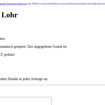
nstalt Technisches Hilfswerk
. Das THWiki wird ausschließlich von privaten Personen betrieben und erhält auch k
d Lohr
ten:
matisch gesperrt. Der angegebene Grund ist:
 gelistet.
nden Details in jeder Anfrage an.