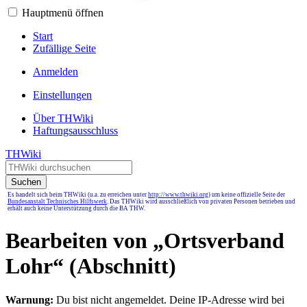
Hauptmenü öffnen
Start
Zufällige Seite
Anmelden
Einstellungen
Über THWiki
Haftungsausschluss
THWiki
Suchen
Es handelt sich beim THWiki (u.a. zu erreichen unter
http://www.thwiki.org
) um keine offizielle Seite der
Bundesanstalt Technisches Hilfswerk
. Das THWiki wird ausschließlich von privaten Personen betrieben und
erhält auch keine Unterstützung durch die BA THW.
Bearbeiten von „
Ortsverband
Lohr
“ (Abschnitt)
Warnung:
Du bist nicht angemeldet. Deine IP-Adresse wird bei