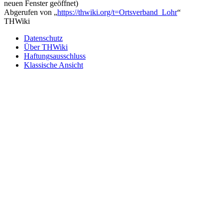
neuen Fenster geöffnet)
Abgerufen von „
https://thwiki.org/t=Ortsverband_Lohr
“
THWiki
Datenschutz
Über THWiki
Haftungsausschluss
Klassische Ansicht