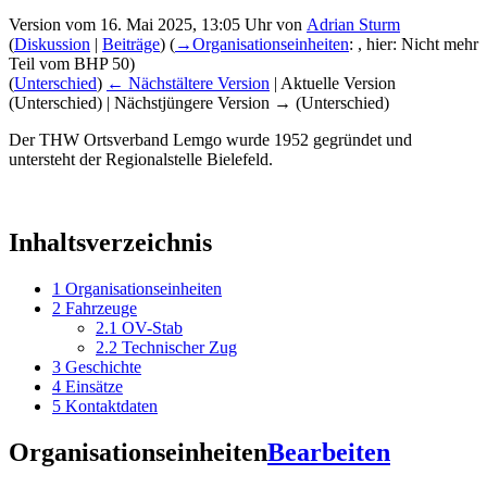
Version vom 16. Mai 2025, 13:05 Uhr von
Adrian Sturm
(
Diskussion
|
Beiträge
)
(
→‎Organisationseinheiten
:
, hier: Nicht mehr
Teil vom BHP 50
)
(
Unterschied
)
← Nächstältere Version
| Aktuelle Version
(Unterschied) | Nächstjüngere Version → (Unterschied)
Der THW Ortsverband Lemgo wurde 1952 gegründet und
untersteht der Regionalstelle Bielefeld.
Inhaltsverzeichnis
1
Organisationseinheiten
2
Fahrzeuge
2.1
OV-Stab
2.2
Technischer Zug
3
Geschichte
4
Einsätze
5
Kontaktdaten
Organisationseinheiten
Bearbeiten