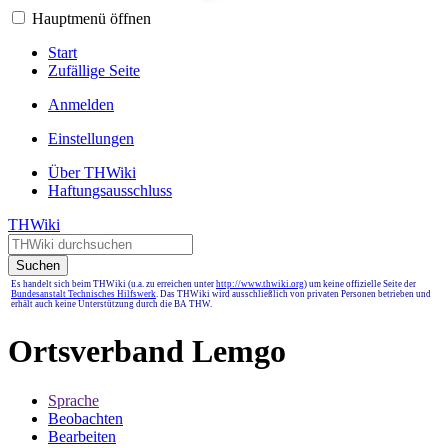
Hauptmenü öffnen
Start
Zufällige Seite
Anmelden
Einstellungen
Über THWiki
Haftungsausschluss
THWiki
Suchen
Es handelt sich beim THWiki (u.a. zu erreichen unter
http://www.thwiki.org
) um keine offizielle Seite der
Bundesanstalt Technisches Hilfswerk
. Das THWiki wird ausschließlich von privaten Personen betrieben und
erhält auch keine Unterstützung durch die BA THW.
Ortsverband Lemgo
Sprache
Beobachten
Bearbeiten