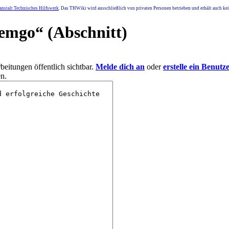
nstalt Technisches Hilfswerk
. Das THWiki wird ausschließlich von privaten Personen betrieben und erhält auch k
Lemgo
“ (Abschnitt)
eitungen öffentlich sichtbar.
Melde dich an
oder
erstelle ein Benutz
n.