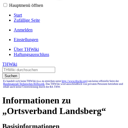
Hauptmenü öffnen
Start
Zufällige Seite
Anmelden
Einstellungen
Über THWiki
Haftungsausschluss
THWiki
Suchen
Es handelt sich beim THWiki (u.a. zu erreichen unter
http://www.thwiki.org
) um keine offizielle Seite der
Bundesanstalt Technisches Hilfswerk
. Das THWiki wird ausschließlich von privaten Personen betrieben und
erhält auch keine Unterstützung durch die BA THW.
Informationen zu
„Ortsverband Landsberg“
Basisinformationen