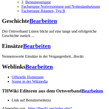
2.
Bergungsgruppe
Fachgruppe Notversorgung und Notinstandsetzung
Fachgruppe Räumen, Typ B
Geschichte
Bearbeiten
Der Ortsverband Lünen blickt auf eine lange und erfolgreiche
Geschichte zurück ...
Einsätze
Bearbeiten
Nennenswerte Einsätze in der Vergangenheit...thwiki
Weblinks
Bearbeiten
Offizielle Homepage
Sonne in der Wikipedia
THWiki Editoren aus dem Ortsverband
Bearbeiten
Link auf Benutzerseite(n)
Abgerufen von „
https://thwiki.org/index.php?