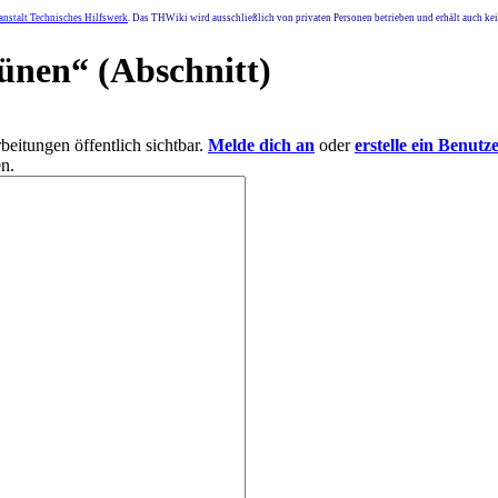
nstalt Technisches Hilfswerk
. Das THWiki wird ausschließlich von privaten Personen betrieben und erhält auch k
ünen
“ (Abschnitt)
eitungen öffentlich sichtbar.
Melde dich an
oder
erstelle ein Benutz
n.