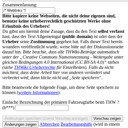
Zusammenfassung:
Bitte kopiere keine Webseiten, die nicht deine eigenen sind,
benutze keine urheberrechtlich geschützten Werke ohne
Erlaubnis des Urhebers!
Du gibst uns hiermit deine Zusage, dass du den Text
selbst verfasst
hast, dass der Text Allgemeingut
(public domain)
ist oder dass der
Urheber
seine
Zustimmung
gegeben hat. Falls dieser Text bereits
woanders veröffentlicht wurde, weise bitte auf der Diskussionsseite
darauf hin.
Bitte beachte, dass alle THWiki-Beiträge automatisch
unter der „Creative Commons Namensnennung - Weitergabe unter
gleichen Bedingungen 4.0 International (CC BY-SA 4.0)“ stehen
(siehe
THWiki:Urheberrechte
für Einzelheiten). Falls du nicht
möchtest, dass deine Arbeit hier von anderen verändert und
verbreitet wird, dann klicke nicht auf „Seite speichern“.
Bitte beantworte die folgende Frage, um diese Seite speichern zu
können (
weitere Informationen
):
Einfache Bezeichnung der primären Fahrzeugfarbe beim THW ?
(b***)
Abbrechen
Bearbeitungshilfe
(wird in einem