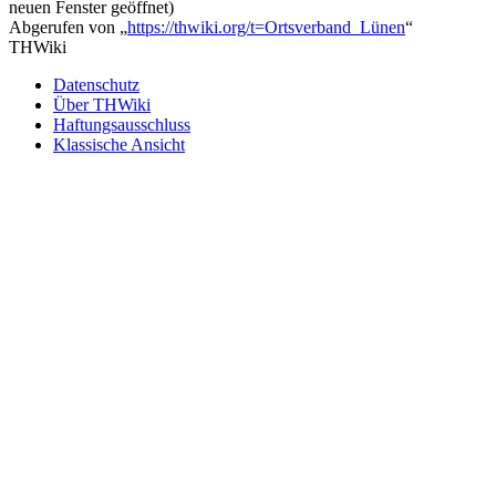
neuen Fenster geöffnet)
Abgerufen von „
https://thwiki.org/t=Ortsverband_Lünen
“
THWiki
Datenschutz
Über THWiki
Haftungsausschluss
Klassische Ansicht