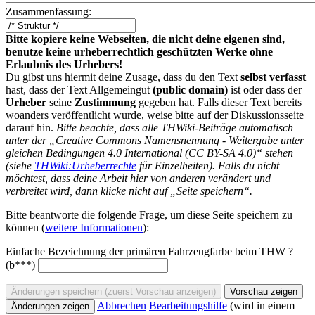
Zusammenfassung:
Bitte kopiere keine Webseiten, die nicht deine eigenen sind,
benutze keine urheberrechtlich geschützten Werke ohne
Erlaubnis des Urhebers!
Du gibst uns hiermit deine Zusage, dass du den Text
selbst verfasst
hast, dass der Text Allgemeingut
(public domain)
ist oder dass der
Urheber
seine
Zustimmung
gegeben hat. Falls dieser Text bereits
woanders veröffentlicht wurde, weise bitte auf der Diskussionsseite
darauf hin.
Bitte beachte, dass alle THWiki-Beiträge automatisch
unter der „Creative Commons Namensnennung - Weitergabe unter
gleichen Bedingungen 4.0 International (CC BY-SA 4.0)“ stehen
(siehe
THWiki:Urheberrechte
für Einzelheiten). Falls du nicht
möchtest, dass deine Arbeit hier von anderen verändert und
verbreitet wird, dann klicke nicht auf „Seite speichern“.
Bitte beantworte die folgende Frage, um diese Seite speichern zu
können (
weitere Informationen
):
Einfache Bezeichnung der primären Fahrzeugfarbe beim THW ?
(b***)
Abbrechen
Bearbeitungshilfe
(wird in einem