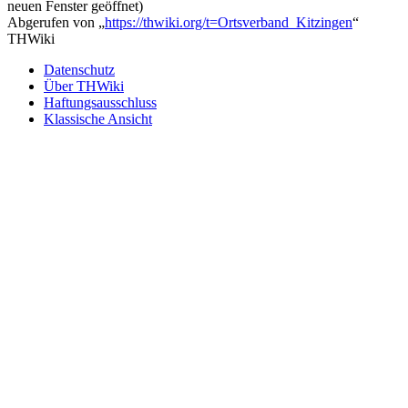
neuen Fenster geöffnet)
Abgerufen von „
https://thwiki.org/t=Ortsverband_Kitzingen
“
THWiki
Datenschutz
Über THWiki
Haftungsausschluss
Klassische Ansicht