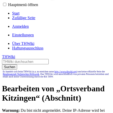
Hauptmenü öffnen
Start
Zufällige Seite
Anmelden
Einstellungen
Über THWiki
Haftungsausschluss
THWiki
Suchen
Es handelt sich beim THWiki (u.a. zu erreichen unter
http://www.thwiki.org
) um keine offizielle Seite der
Bundesanstalt Technisches Hilfswerk
. Das THWiki wird ausschließlich von privaten Personen betrieben und
erhält auch keine Unterstützung durch die BA THW.
Bearbeiten von „
Ortsverband
Kitzingen
“ (Abschnitt)
Warnung:
Du bist nicht angemeldet. Deine IP-Adresse wird bei