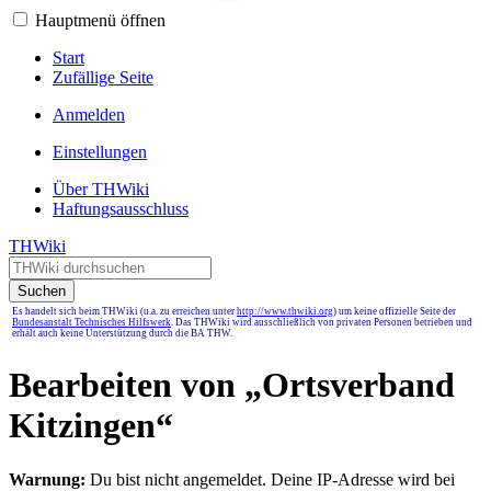
Hauptmenü öffnen
Start
Zufällige Seite
Anmelden
Einstellungen
Über THWiki
Haftungsausschluss
THWiki
Suchen
Es handelt sich beim THWiki (u.a. zu erreichen unter
http://www.thwiki.org
) um keine offizielle Seite der
Bundesanstalt Technisches Hilfswerk
. Das THWiki wird ausschließlich von privaten Personen betrieben und
erhält auch keine Unterstützung durch die BA THW.
Bearbeiten von „
Ortsverband
Kitzingen
“
Warnung:
Du bist nicht angemeldet. Deine IP-Adresse wird bei