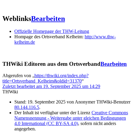
Weblinks
Bearbeiten
Offizielle Homepage der THW-Leitung
Hompage des Ortsverband Kelheim:
http://www.thw-
kelheim.de
THWiki Editoren aus dem Ortsverband
Bearbeiten
Abgerufen von „
https://thwiki.org/index.php?
title=Ortsverband_Kelheim&oldid=31370
“
Zuletzt bearbeitet am 19. September 2025 um 14:29
THWiki
Stand: 19. September 2025 von Anonymer THWiki-Benutzer
80.144.116.5
.
Der Inhalt ist verfügbar unter der Lizenz
Creative Commons
Namensnennung - Weitergabe unter gleichen Bedingungen
4.0 International (CC BY-SA 4.0)
, sofern nicht anders
angegeben.