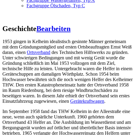
Fachgruppe Wassergefahren, Typ A
Fachgruppe Ölschaden, Typ C
Geschichte
Bearbeiten
1953 gingen in Kelheim idealistisch gesinnte Männer gemeinsam
mit dem Gründungsmitglied und ersten Ortsbeauftragten Ernst Weiß
daran, einen
Ortsverband
des Technischen Hilfswerks zu gründen.
Unter schwierigen Bedingungen und mit wenig Gerät wurde die
Gründung schließlich im Mai 1953 vollzogen mit dem Ziel,
technische Hilfe zu leisten. Untergebracht waren die Helfer in einem
Geräteschuppen am damaligen Wörthplatz. Schon 1954 beim
Hochwasser bewährten sich die noch wenigen Helfer des Kelheimer
THW. Den ersten Katastropheneinsatz hatte der Ortsverband 1958
im Raum Riedenburg, bei dem riesige Windbruchschäden zu
beseitigen waren. In diesem Jahr erhielt der Ortsverband sein erstes
Einsatzfahrzeug zugewiesen, einen
Gerätekraftwagen
.
Im September 1958 fand das THW Kelheim in der Alleestraße eine
neue, wenn auch spärliche Unterkunft. 1960 gehörten dem
Ortsverband 43 Helfer an. Die Ausbildung im Wasserdienst und am
Bergungsgerät wurden auf örtlicher und überörtlicher Basis intensiv
betrieben. 1965 verlangte der Hochwassereinsatz den Helfern unter