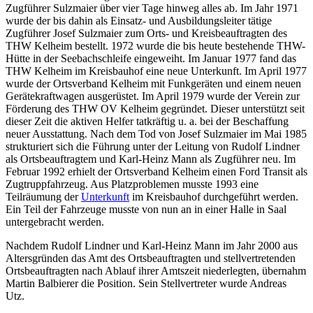
Zugführer Sulzmaier über vier Tage hinweg alles ab. Im Jahr 1971
wurde der bis dahin als Einsatz- und Ausbildungsleiter tätige
Zugführer Josef Sulzmaier zum Orts- und Kreisbeauftragten des
THW Kelheim bestellt. 1972 wurde die bis heute bestehende THW-
Hütte in der Seebachschleife eingeweiht. Im Januar 1977 fand das
THW Kelheim im Kreisbauhof eine neue Unterkunft. Im April 1977
wurde der Ortsverband Kelheim mit Funkgeräten und einem neuen
Gerätekraftwagen ausgerüstet. Im April 1979 wurde der Verein zur
Förderung des THW OV Kelheim gegründet. Dieser unterstützt seit
dieser Zeit die aktiven Helfer tatkräftig u. a. bei der Beschaffung
neuer Ausstattung. Nach dem Tod von Josef Sulzmaier im Mai 1985
strukturiert sich die Führung unter der Leitung von Rudolf Lindner
als Ortsbeauftragtem und Karl-Heinz Mann als Zugführer neu. Im
Februar 1992 erhielt der Ortsverband Kelheim einen Ford Transit als
Zugtruppfahrzeug. Aus Platzproblemen musste 1993 eine
Teilräumung der
Unterkunft
im Kreisbauhof durchgeführt werden.
Ein Teil der Fahrzeuge musste von nun an in einer Halle in Saal
untergebracht werden.
Nachdem Rudolf Lindner und Karl-Heinz Mann im Jahr 2000 aus
Altersgründen das Amt des Ortsbeauftragten und stellvertretenden
Ortsbeauftragten nach Ablauf ihrer Amtszeit niederlegten, übernahm
Martin Balbierer die Position. Sein Stellvertreter wurde Andreas
Utz.