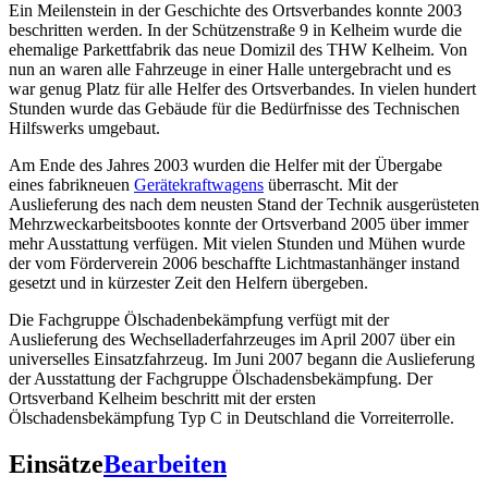
Ein Meilenstein in der Geschichte des Ortsverbandes konnte 2003
beschritten werden. In der Schützenstraße 9 in Kelheim wurde die
ehemalige Parkettfabrik das neue Domizil des THW Kelheim. Von
nun an waren alle Fahrzeuge in einer Halle untergebracht und es
war genug Platz für alle Helfer des Ortsverbandes. In vielen hundert
Stunden wurde das Gebäude für die Bedürfnisse des Technischen
Hilfswerks umgebaut.
Am Ende des Jahres 2003 wurden die Helfer mit der Übergabe
eines fabrikneuen
Gerätekraftwagens
überrascht. Mit der
Auslieferung des nach dem neusten Stand der Technik ausgerüsteten
Mehrzweckarbeitsbootes konnte der Ortsverband 2005 über immer
mehr Ausstattung verfügen. Mit vielen Stunden und Mühen wurde
der vom Förderverein 2006 beschaffte Lichtmastanhänger instand
gesetzt und in kürzester Zeit den Helfern übergeben.
Die Fachgruppe Ölschadenbekämpfung verfügt mit der
Auslieferung des Wechselladerfahrzeuges im April 2007 über ein
universelles Einsatzfahrzeug. Im Juni 2007 begann die Auslieferung
der Ausstattung der Fachgruppe Ölschadensbekämpfung. Der
Ortsverband Kelheim beschritt mit der ersten
Ölschadensbekämpfung Typ C in Deutschland die Vorreiterrolle.
Einsätze
Bearbeiten