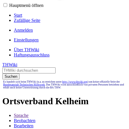
Hauptmenü öffnen
Start
Zufällige Seite
Anmelden
Einstellungen
Über THWiki
Haftungsausschluss
THWiki
Suchen
Es handelt sich beim THWiki (u.a. zu erreichen unter
http://www.thwiki.org
) um keine offizielle Seite der
Bundesanstalt Technisches Hilfswerk
. Das THWiki wird ausschließlich von privaten Personen betrieben und
erhält auch keine Unterstützung durch die BA THW.
Ortsverband Kelheim
Sprache
Beobachten
Bearbeiten