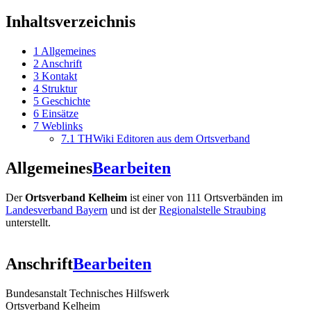
Inhaltsverzeichnis
1
Allgemeines
2
Anschrift
3
Kontakt
4
Struktur
5
Geschichte
6
Einsätze
7
Weblinks
7.1
THWiki Editoren aus dem Ortsverband
Allgemeines
Bearbeiten
Der
Ortsverband Kelheim
ist einer von 111 Ortsverbänden im
Landesverband Bayern
und ist der
Regionalstelle Straubing
unterstellt.
Anschrift
Bearbeiten
Bundesanstalt Technisches Hilfswerk
Ortsverband Kelheim