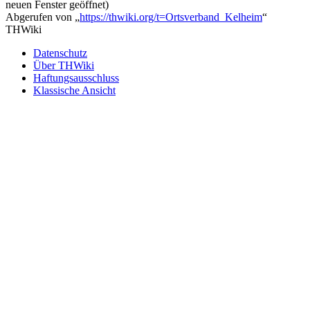
neuen Fenster geöffnet)
Abgerufen von „
https://thwiki.org/t=Ortsverband_Kelheim
“
THWiki
Datenschutz
Über THWiki
Haftungsausschluss
Klassische Ansicht