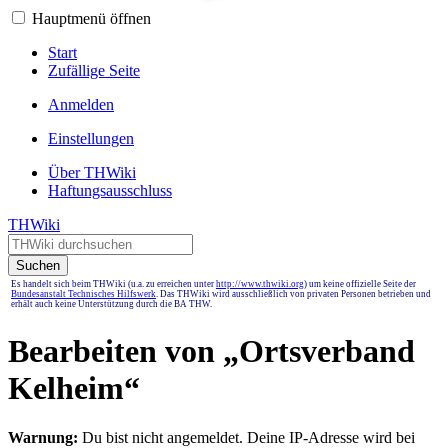
Hauptmenü öffnen
Start
Zufällige Seite
Anmelden
Einstellungen
Über THWiki
Haftungsausschluss
THWiki
Suchen
Es handelt sich beim THWiki (u.a. zu erreichen unter
http://www.thwiki.org
) um keine offizielle Seite der
Bundesanstalt Technisches Hilfswerk
. Das THWiki wird ausschließlich von privaten Personen betrieben und
erhält auch keine Unterstützung durch die BA THW.
Bearbeiten von „
Ortsverband
Kelheim
“
Warnung:
Du bist nicht angemeldet. Deine IP-Adresse wird bei