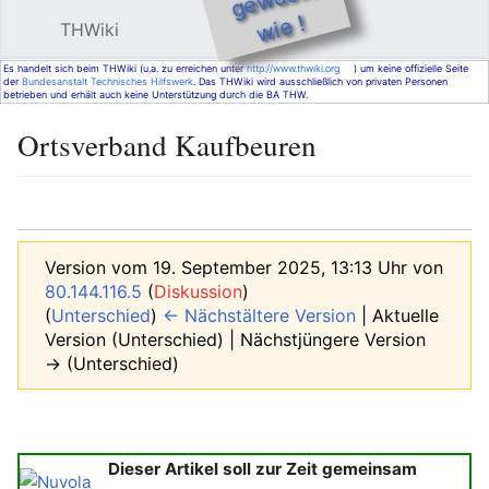
e !
THWiki
Hauptmenü öffnen
Such
Es handelt sich beim THWiki (u.a. zu erreichen unter
http://www.thwiki.org
) um keine offizielle Seite
der
Bundesanstalt Technisches Hilfswerk
. Das THWiki wird ausschließlich von privaten Personen
betrieben und erhält auch keine Unterstützung durch die BA THW.
Ortsverband Kaufbeuren
Sprache
Beobachten
Bearbeiten
Version vom 19. September 2025, 13:13 Uhr von
80.144.116.5
(
Diskussion
)
(
Unterschied
)
← Nächstältere Version
| Aktuelle
Version (Unterschied) | Nächstjüngere Version
→ (Unterschied)
Dieser Artikel soll zur Zeit gemeinsam