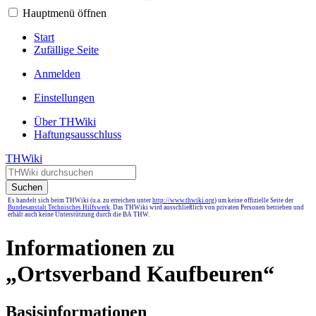
Hauptmenü öffnen
Start
Zufällige Seite
Anmelden
Einstellungen
Über THWiki
Haftungsausschluss
THWiki
Suchen
Es handelt sich beim THWiki (u.a. zu erreichen unter
http://www.thwiki.org
) um keine offizielle Seite der
Bundesanstalt Technisches Hilfswerk
. Das THWiki wird ausschließlich von privaten Personen betrieben und
erhält auch keine Unterstützung durch die BA THW.
Informationen zu
„Ortsverband Kaufbeuren“
Basisinformationen