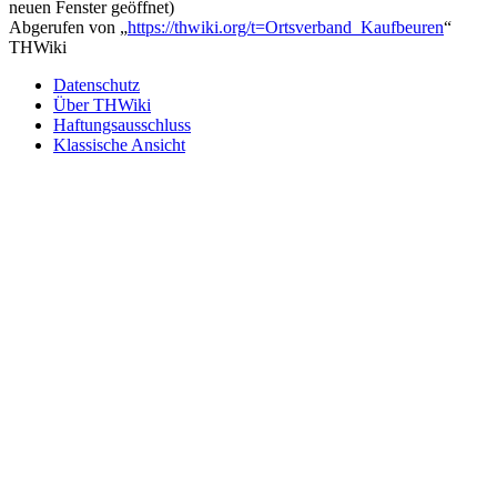
neuen Fenster geöffnet)
Abgerufen von „
https://thwiki.org/t=Ortsverband_Kaufbeuren
“
THWiki
Datenschutz
Über THWiki
Haftungsausschluss
Klassische Ansicht