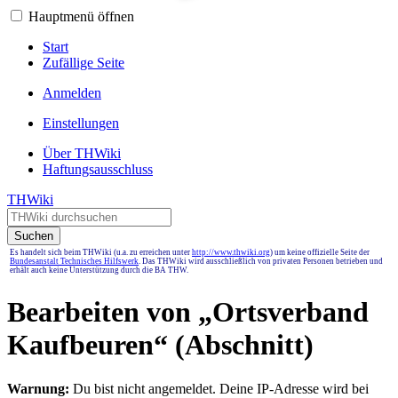
Hauptmenü öffnen
Start
Zufällige Seite
Anmelden
Einstellungen
Über THWiki
Haftungsausschluss
THWiki
Suchen
Es handelt sich beim THWiki (u.a. zu erreichen unter
http://www.thwiki.org
) um keine offizielle Seite der
Bundesanstalt Technisches Hilfswerk
. Das THWiki wird ausschließlich von privaten Personen betrieben und
erhält auch keine Unterstützung durch die BA THW.
Bearbeiten von „
Ortsverband
Kaufbeuren
“ (Abschnitt)
Warnung:
Du bist nicht angemeldet. Deine IP-Adresse wird bei