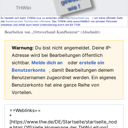
e !
THWiki
Hauptmenü öffnen
Such
Es handelt sich beim THWiki (u.a. zu erreichen unter
http://www.thwiki.org
) um keine offizielle Seite
der
Bundesanstalt Technisches Hilfswerk
. Das THWiki wird ausschließlich von privaten Personen
betrieben und erhält auch keine Unterstützung durch die BA THW.
Bearbeiten von „
Ortsverband Kaufbeuren
“ (Abschnitt)
Warnung:
Du bist nicht angemeldet. Deine IP-
Adresse wird bei Bearbeitungen öffentlich
sichtbar.
Melde dich an
oder
erstelle ein
Benutzerkonto
, damit Bearbeitungen deinem
Benutzernamen zugeordnet werden. Ein eigenes
Benutzerkonto hat eine ganze Reihe von
Vorteilen.