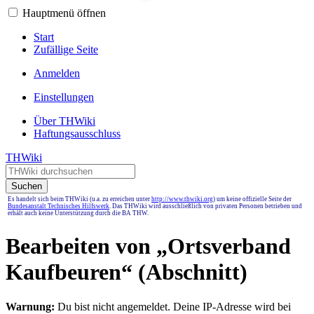
Hauptmenü öffnen
Start
Zufällige Seite
Anmelden
Einstellungen
Über THWiki
Haftungsausschluss
THWiki
Suchen
Es handelt sich beim THWiki (u.a. zu erreichen unter
http://www.thwiki.org
) um keine offizielle Seite der
Bundesanstalt Technisches Hilfswerk
. Das THWiki wird ausschließlich von privaten Personen betrieben und
erhält auch keine Unterstützung durch die BA THW.
Bearbeiten von „
Ortsverband
Kaufbeuren
“ (Abschnitt)
Warnung:
Du bist nicht angemeldet. Deine IP-Adresse wird bei