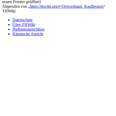
neuen Fenster geöffnet)
Abgerufen von „
https://thwiki.org/t=Ortsverband_Kaufbeuren
“
THWiki
Datenschutz
Über THWiki
Haftungsausschluss
Klassische Ansicht