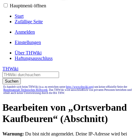
Hauptmenü öffnen
Start
Zufällige Seite
Anmelden
Einstellungen
Über THWiki
Haftungsausschluss
THWiki
Suchen
Es handelt sich beim THWiki (u.a. zu erreichen unter
http://www.thwiki.org
) um keine offizielle Seite der
Bundesanstalt Technisches Hilfswerk
. Das THWiki wird ausschließlich von privaten Personen betrieben und
erhält auch keine Unterstützung durch die BA THW.
Bearbeiten von „
Ortsverband
Kaufbeuren
“ (Abschnitt)
Warnung:
Du bist nicht angemeldet. Deine IP-Adresse wird bei