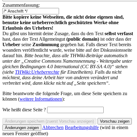
Zusammenfassung:
Bitte kopiere keine Webseiten, die nicht deine eigenen sind,
benutze keine urheberrechtlich geschützten Werke ohne
Erlaubnis des Urhebers!
Du gibst uns hiermit deine Zusage, dass du den Text
selbst verfasst
hast, dass der Text Allgemeingut
(public domain)
ist oder dass der
Urheber
seine
Zustimmung
gegeben hat. Falls dieser Text bereits
woanders veröffentlicht wurde, weise bitte auf der Diskussionsseite
darauf hin.
Bitte beachte, dass alle THWiki-Beiträge automatisch
unter der „Creative Commons Namensnennung - Weitergabe unter
gleichen Bedingungen 4.0 International (CC BY-SA 4.0)“ stehen
(siehe
THWiki:Urheberrechte
für Einzelheiten). Falls du nicht
möchtest, dass deine Arbeit hier von anderen verändert und
verbreitet wird, dann klicke nicht auf „Seite speichern“.
Bitte beantworte die folgende Frage, um diese Seite speichern zu
können (
weitere Informationen
):
Wie heißt diese Seite ?
Abbrechen
Bearbeitungshilfe
(wird in einem
neuen Fenster geöffnet)