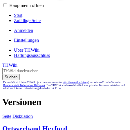
Hauptmenü öffnen
Start
Zufällige Seite
Anmelden
Einstellungen
Über THWiki
Haftungsausschluss
THWiki
Suchen
Es handelt sich beim THWiki (u.a. zu erreichen unter
http://www.thwiki.org
) um keine offizielle Seite der
Bundesanstalt Technisches Hilfswerk
. Das THWiki wird ausschließlich von privaten Personen betrieben und
erhält auch keine Unterstützung durch die BA THW.
Versionen
Seite
Diskussion
Ortsverband Herford