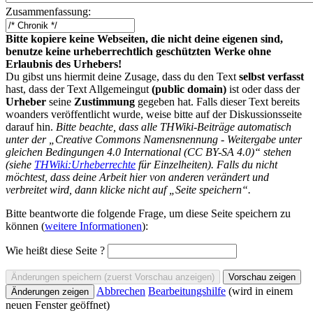
Zusammenfassung:
Bitte kopiere keine Webseiten, die nicht deine eigenen sind,
benutze keine urheberrechtlich geschützten Werke ohne
Erlaubnis des Urhebers!
Du gibst uns hiermit deine Zusage, dass du den Text
selbst verfasst
hast, dass der Text Allgemeingut
(public domain)
ist oder dass der
Urheber
seine
Zustimmung
gegeben hat. Falls dieser Text bereits
woanders veröffentlicht wurde, weise bitte auf der Diskussionsseite
darauf hin.
Bitte beachte, dass alle THWiki-Beiträge automatisch
unter der „Creative Commons Namensnennung - Weitergabe unter
gleichen Bedingungen 4.0 International (CC BY-SA 4.0)“ stehen
(siehe
THWiki:Urheberrechte
für Einzelheiten). Falls du nicht
möchtest, dass deine Arbeit hier von anderen verändert und
verbreitet wird, dann klicke nicht auf „Seite speichern“.
Bitte beantworte die folgende Frage, um diese Seite speichern zu
können (
weitere Informationen
):
Wie heißt diese Seite ?
Abbrechen
Bearbeitungshilfe
(wird in einem
neuen Fenster geöffnet)