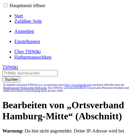
Hauptmenü öffnen
Start
Zufällige Seite
Anmelden
Einstellungen
Über THWiki
Haftungsausschluss
THWiki
Suchen
Es handelt sich beim THWiki (u.a. zu erreichen unter
http://www.thwiki.org
) um keine offizielle Seite der
Bundesanstalt Technisches Hilfswerk
. Das THWiki wird ausschließlich von privaten Personen betrieben und
erhält auch keine Unterstützung durch die BA THW.
Bearbeiten von „
Ortsverband
Hamburg-Mitte
“ (Abschnitt)
Warnung:
Du bist nicht angemeldet. Deine IP-Adresse wird bei