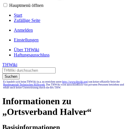
Hauptmenü öffnen
Start
Zufällige Seite
Anmelden
Einstellungen
Über THWiki
Haftungsausschluss
THWiki
Suchen
Es handelt sich beim THWiki (u.a. zu erreichen unter
http://www.thwiki.org
) um keine offizielle Seite der
Bundesanstalt Technisches Hilfswerk
. Das THWiki wird ausschließlich von privaten Personen betrieben und
erhält auch keine Unterstützung durch die BA THW.
Informationen zu
„Ortsverband Halver“
Basisinformationen