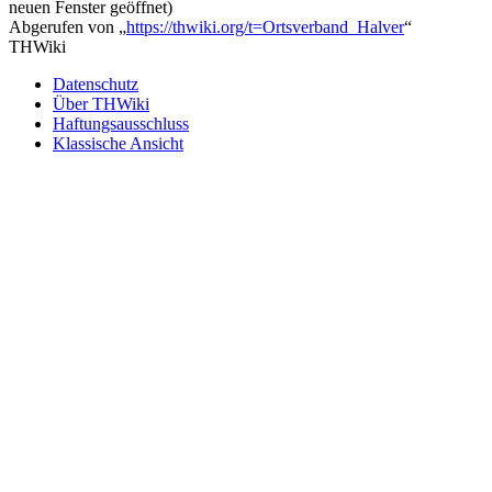
neuen Fenster geöffnet)
Abgerufen von „
https://thwiki.org/t=Ortsverband_Halver
“
THWiki
Datenschutz
Über THWiki
Haftungsausschluss
Klassische Ansicht