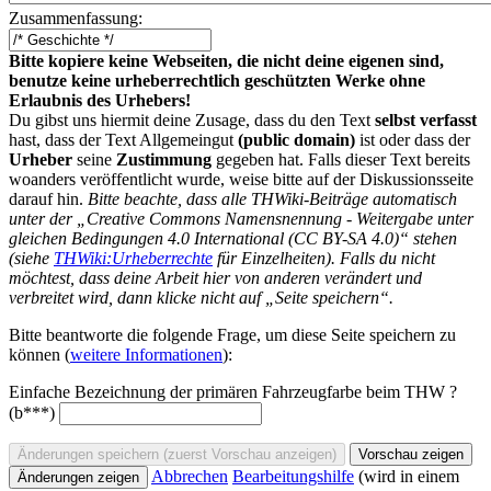
Zusammenfassung:
Bitte kopiere keine Webseiten, die nicht deine eigenen sind,
benutze keine urheberrechtlich geschützten Werke ohne
Erlaubnis des Urhebers!
Du gibst uns hiermit deine Zusage, dass du den Text
selbst verfasst
hast, dass der Text Allgemeingut
(public domain)
ist oder dass der
Urheber
seine
Zustimmung
gegeben hat. Falls dieser Text bereits
woanders veröffentlicht wurde, weise bitte auf der Diskussionsseite
darauf hin.
Bitte beachte, dass alle THWiki-Beiträge automatisch
unter der „Creative Commons Namensnennung - Weitergabe unter
gleichen Bedingungen 4.0 International (CC BY-SA 4.0)“ stehen
(siehe
THWiki:Urheberrechte
für Einzelheiten). Falls du nicht
möchtest, dass deine Arbeit hier von anderen verändert und
verbreitet wird, dann klicke nicht auf „Seite speichern“.
Bitte beantworte die folgende Frage, um diese Seite speichern zu
können (
weitere Informationen
):
Einfache Bezeichnung der primären Fahrzeugfarbe beim THW ?
(b***)
Abbrechen
Bearbeitungshilfe
(wird in einem