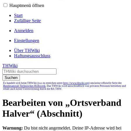
Hauptmenü öffnen
Start
Zufällige Seite
Anmelden
Einstellungen
Über THWiki
Haftungsausschluss
THWiki
Suchen
Es handelt sich beim THWiki (u.a. zu erreichen unter
http://www.thwiki.org
) um keine offizielle Seite der
Bundesanstalt Technisches Hilfswerk
. Das THWiki wird ausschließlich von privaten Personen betrieben und
erhält auch keine Unterstützung durch die BA THW.
Bearbeiten von „
Ortsverband
Halver
“ (Abschnitt)
Warnung:
Du bist nicht angemeldet. Deine IP-Adresse wird bei