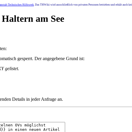
nstalt Technisches Hilfswerk
. Das THWiki wird ausschließlich von privaten Personen betrieben und erhält auch k
d Haltern am See
ten:
matisch gesperrt. Der angegebene Grund ist:
 gelistet.
henden Details in jeder Anfrage an.