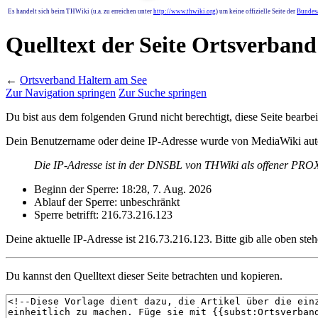
Es handelt sich beim THWiki (u.a. zu erreichen unter
http://www.thwiki.org
) um keine offizielle Seite der
Bundesa
Quelltext der Seite Ortsverban
←
Ortsverband Haltern am See
Zur Navigation springen
Zur Suche springen
Du bist aus dem folgenden Grund nicht berechtigt, diese Seite bearbei
Dein Benutzername oder deine IP-Adresse wurde von MediaWiki auto
Die IP-Adresse ist in der DNSBL von THWiki als offener PROXY
Beginn der Sperre: 18:28, 7. Aug. 2026
Ablauf der Sperre: unbeschränkt
Sperre betrifft: 216.73.216.123
Deine aktuelle IP-Adresse ist 216.73.216.123. Bitte gib alle oben ste
Du kannst den Quelltext dieser Seite betrachten und kopieren.