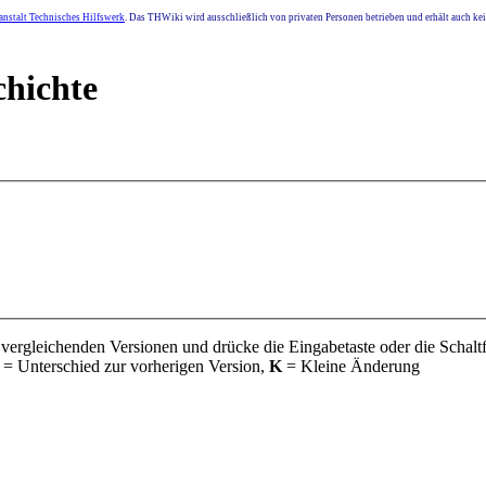
nstalt Technisches Hilfswerk
. Das THWiki wird ausschließlich von privaten Personen betrieben und erhält auch k
chichte
 vergleichenden Versionen und drücke die Eingabetaste oder die Schalt
= Unterschied zur vorherigen Version,
K
= Kleine Änderung