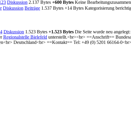
123
Diskussion
‎
2.137 Bytes
+600 Bytes
‎
Keine Bearbeitungszusammen
r
Diskussion
Beiträge
‎
1.537 Bytes
+14 Bytes
‎
Kategorisierung berichtig
34
Diskussion
‎
1.523 Bytes
+1.523 Bytes
‎
Die Seite wurde neu angeleg
er
Regionalstelle Bielefeld
unterstellt.<br><br> ==Anschrift== Bund
len<br> Deutschland<br> ==Kontakt== Tel: +49 (0) 5201 66164-0<b