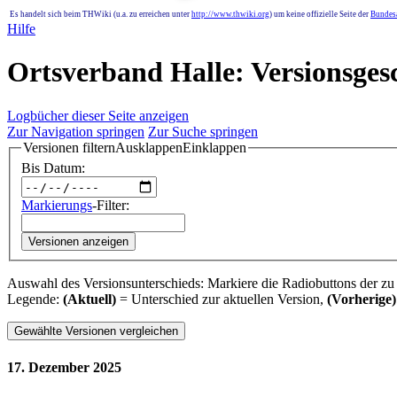
Es handelt sich beim THWiki (u.a. zu erreichen unter
http://www.thwiki.org
) um keine offizielle Seite der
Bundesa
Hilfe
Ortsverband Halle: Versionsges
Logbücher dieser Seite anzeigen
Zur Navigation springen
Zur Suche springen
Versionen filtern
Ausklappen
Einklappen
Bis Datum:
Markierungs
-Filter:
Versionen anzeigen
Auswahl des Versionsunterschieds: Markiere die Radiobuttons der zu
Legende:
(Aktuell)
= Unterschied zur aktuellen Version,
(Vorherige)
17. Dezember 2025