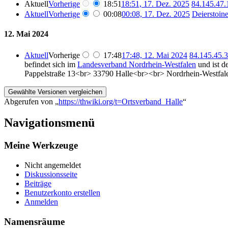
Aktuell
Vorherige
18:51
18:51, 17. Dez. 2025
‎
84.145.47.
Aktuell
Vorherige
00:08
00:08, 17. Dez. 2025
‎
Deierstoine
12. Mai 2024
Aktuell
Vorherige
17:48
17:48, 12. Mai 2024
‎
84.145.45.
befindet sich im
Landesverband Nordrhein-Westfalen
und ist d
Pappelstraße 13<br> 33790 Halle<br><br> Nordrhein-Westfa
Abgerufen von „
https://thwiki.org/t=Ortsverband_Halle
“
Navigationsmenü
Meine Werkzeuge
Nicht angemeldet
Diskussionsseite
Beiträge
Benutzerkonto erstellen
Anmelden
Namensräume