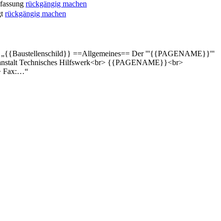
fassung
rückgängig machen
t
rückgängig machen
t: „{{Baustellenschild}} ==Allgemeines== Der '''{{PAGENAME}}'''
esanstalt Technisches Hilfswerk<br> {{PAGENAME}}<br>
r> Fax:…“