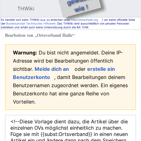
e !
THWiki
Hauptmenü öffnen
Such
Es handelt sich beim THWiki (u.a. zu erreichen unter
http://www.thwiki.org
) um keine offizielle Seite
der
Bundesanstalt Technisches Hilfswerk
. Das THWiki wird ausschließlich von privaten Personen
betrieben und erhält auch keine Unterstützung durch die BA THW.
Bearbeiten von „
Ortsverband Halle
“
Warnung:
Du bist nicht angemeldet. Deine IP-
Adresse wird bei Bearbeitungen öffentlich
sichtbar.
Melde dich an
oder
erstelle ein
Benutzerkonto
, damit Bearbeitungen deinem
Benutzernamen zugeordnet werden. Ein eigenes
Benutzerkonto hat eine ganze Reihe von
Vorteilen.