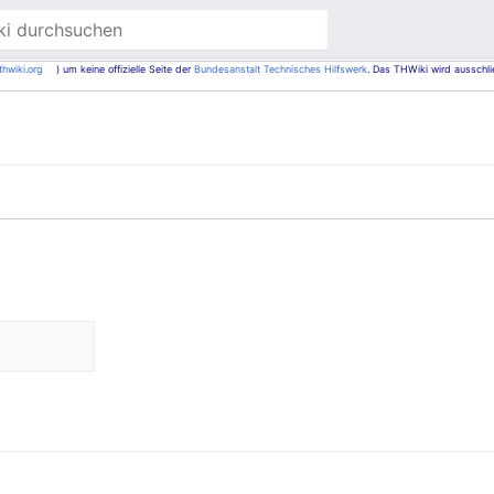
thwiki.org
) um keine offizielle Seite der
Bundesanstalt Technisches Hilfswerk
. Das THWiki wird ausschli