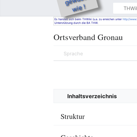
e !
THWiki
Hauptmenü öffnen
Es handelt sich beim THWiki (u.a. zu erreichen unter
http://www.
Unterstützung durch die BA THW.
Ortsverband Gronau
Sprache
Inhaltsverzeichnis
Struktur