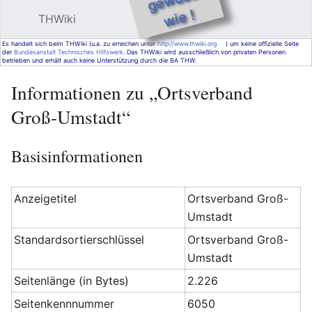
e !
THWiki
Hauptmenü öffnen
Such
Es handelt sich beim THWiki (u.a. zu erreichen unter
http://www.thwiki.org
) um keine offizielle Seite
der
Bundesanstalt Technisches Hilfswerk
. Das THWiki wird ausschließlich von privaten Personen
betrieben und erhält auch keine Unterstützung durch die BA THW.
Informationen zu „Ortsverband
Groß-Umstadt“
Basisinformationen
Anzeigetitel
Ortsverband Groß-
Umstadt
Standardsortierschlüssel
Ortsverband Groß-
Umstadt
Seitenlänge (in Bytes)
2.226
Seitenkennnummer
6050