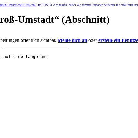
nstalt Technisches Hilfswerk
. Das THWiki wird ausschließlich von privaten Personen betrieben und erhält auch k
roß-Umstadt
“ (Abschnitt)
eitungen öffentlich sichtbar.
Melde dich an
oder
erstelle ein Benutz
n.