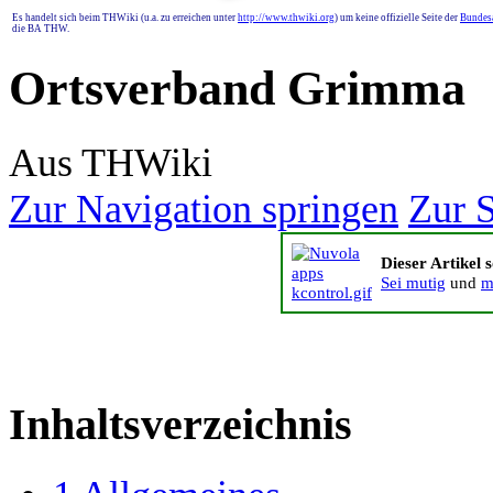
Es handelt sich beim THWiki (u.a. zu erreichen unter
http://www.thwiki.org
) um keine offizielle Seite der
Bundesa
die BA THW.
Ortsverband Grimma
Aus THWiki
Zur Navigation springen
Zur 
Dieser Artikel 
Sei mutig
und
m
Inhaltsverzeichnis