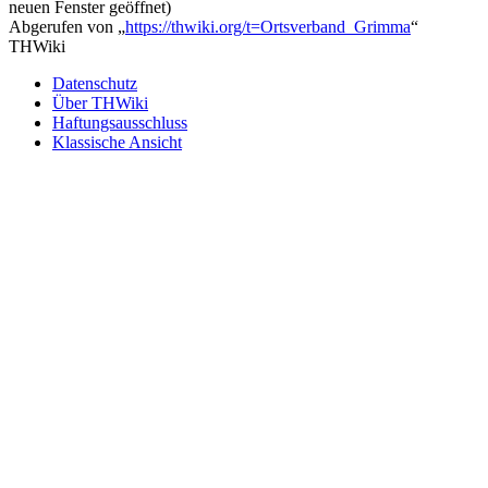
neuen Fenster geöffnet)
Abgerufen von „
https://thwiki.org/t=Ortsverband_Grimma
“
THWiki
Datenschutz
Über THWiki
Haftungsausschluss
Klassische Ansicht