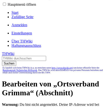
Hauptmenü öffnen
Start
Zufällige Seite
Anmelden
Einstellungen
Über THWiki
Haftungsausschluss
THWiki
Suchen
Es handelt sich beim THWiki (u.a. zu erreichen unter
http://www.thwiki.org
) um keine offizielle Seite der
Bundesanstalt Technisches Hilfswerk
. Das THWiki wird ausschließlich von privaten Personen betrieben und
erhält auch keine Unterstützung durch die BA THW.
Bearbeiten von „
Ortsverband
Grimma
“ (Abschnitt)
Warnung:
Du bist nicht angemeldet. Deine IP-Adresse wird bei