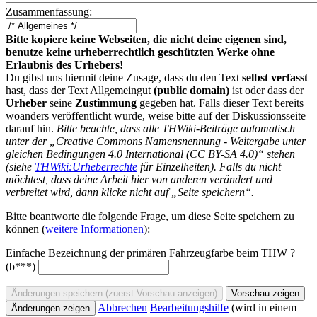
Zusammenfassung:
Bitte kopiere keine Webseiten, die nicht deine eigenen sind,
benutze keine urheberrechtlich geschützten Werke ohne
Erlaubnis des Urhebers!
Du gibst uns hiermit deine Zusage, dass du den Text
selbst verfasst
hast, dass der Text Allgemeingut
(public domain)
ist oder dass der
Urheber
seine
Zustimmung
gegeben hat. Falls dieser Text bereits
woanders veröffentlicht wurde, weise bitte auf der Diskussionsseite
darauf hin.
Bitte beachte, dass alle THWiki-Beiträge automatisch
unter der „Creative Commons Namensnennung - Weitergabe unter
gleichen Bedingungen 4.0 International (CC BY-SA 4.0)“ stehen
(siehe
THWiki:Urheberrechte
für Einzelheiten). Falls du nicht
möchtest, dass deine Arbeit hier von anderen verändert und
verbreitet wird, dann klicke nicht auf „Seite speichern“.
Bitte beantworte die folgende Frage, um diese Seite speichern zu
können (
weitere Informationen
):
Einfache Bezeichnung der primären Fahrzeugfarbe beim THW ?
(b***)
Abbrechen
Bearbeitungshilfe
(wird in einem