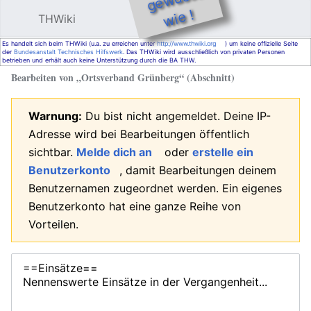
e !
THWiki
Hauptmenü öffnen
Such
Es handelt sich beim THWiki (u.a. zu erreichen unter
http://www.thwiki.org
) um keine offizielle Seite
der
Bundesanstalt Technisches Hilfswerk
. Das THWiki wird ausschließlich von privaten Personen
betrieben und erhält auch keine Unterstützung durch die BA THW.
Bearbeiten von „
Ortsverband Grünberg
“ (Abschnitt)
Warnung:
Du bist nicht angemeldet. Deine IP-
Adresse wird bei Bearbeitungen öffentlich
sichtbar.
Melde dich an
oder
erstelle ein
Benutzerkonto
, damit Bearbeitungen deinem
Benutzernamen zugeordnet werden. Ein eigenes
Benutzerkonto hat eine ganze Reihe von
Vorteilen.