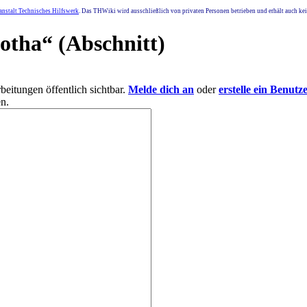
nstalt Technisches Hilfswerk
. Das THWiki wird ausschließlich von privaten Personen betrieben und erhält auch k
otha
“ (Abschnitt)
eitungen öffentlich sichtbar.
Melde dich an
oder
erstelle ein Benutz
n.