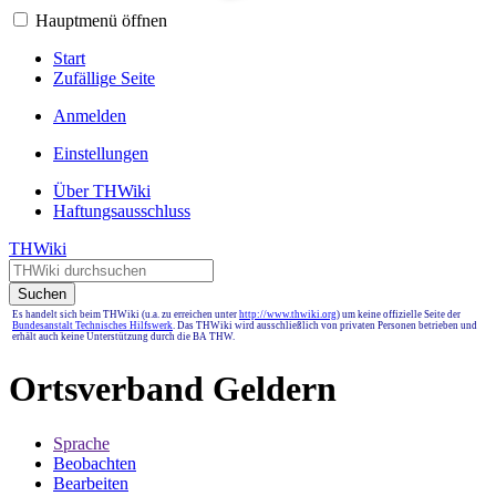
Hauptmenü öffnen
Start
Zufällige Seite
Anmelden
Einstellungen
Über THWiki
Haftungsausschluss
THWiki
Suchen
Es handelt sich beim THWiki (u.a. zu erreichen unter
http://www.thwiki.org
) um keine offizielle Seite der
Bundesanstalt Technisches Hilfswerk
. Das THWiki wird ausschließlich von privaten Personen betrieben und
erhält auch keine Unterstützung durch die BA THW.
Ortsverband Geldern
Sprache
Beobachten
Bearbeiten