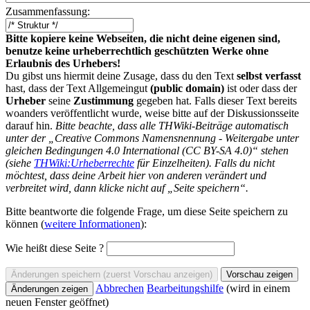
Zusammenfassung:
Bitte kopiere keine Webseiten, die nicht deine eigenen sind,
benutze keine urheberrechtlich geschützten Werke ohne
Erlaubnis des Urhebers!
Du gibst uns hiermit deine Zusage, dass du den Text
selbst verfasst
hast, dass der Text Allgemeingut
(public domain)
ist oder dass der
Urheber
seine
Zustimmung
gegeben hat. Falls dieser Text bereits
woanders veröffentlicht wurde, weise bitte auf der Diskussionsseite
darauf hin.
Bitte beachte, dass alle THWiki-Beiträge automatisch
unter der „Creative Commons Namensnennung - Weitergabe unter
gleichen Bedingungen 4.0 International (CC BY-SA 4.0)“ stehen
(siehe
THWiki:Urheberrechte
für Einzelheiten). Falls du nicht
möchtest, dass deine Arbeit hier von anderen verändert und
verbreitet wird, dann klicke nicht auf „Seite speichern“.
Bitte beantworte die folgende Frage, um diese Seite speichern zu
können (
weitere Informationen
):
Wie heißt diese Seite ?
Abbrechen
Bearbeitungshilfe
(wird in einem
neuen Fenster geöffnet)