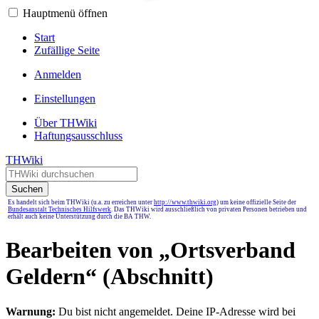
Hauptmenü öffnen
Start
Zufällige Seite
Anmelden
Einstellungen
Über THWiki
Haftungsausschluss
THWiki
Suchen
Es handelt sich beim THWiki (u.a. zu erreichen unter
http://www.thwiki.org
) um keine offizielle Seite der
Bundesanstalt Technisches Hilfswerk
. Das THWiki wird ausschließlich von privaten Personen betrieben und
erhält auch keine Unterstützung durch die BA THW.
Bearbeiten von „
Ortsverband
Geldern
“ (Abschnitt)
Warnung:
Du bist nicht angemeldet. Deine IP-Adresse wird bei