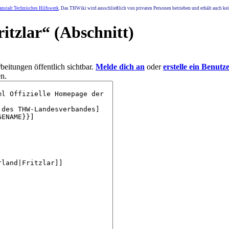
nstalt Technisches Hilfswerk
. Das THWiki wird ausschließlich von privaten Personen betrieben und erhält auch k
itzlar
“ (Abschnitt)
eitungen öffentlich sichtbar.
Melde dich an
oder
erstelle ein Benutz
n.