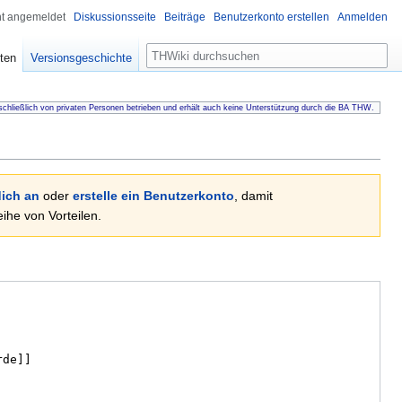
ht angemeldet
Diskussionsseite
Beiträge
Benutzerkonto erstellen
Anmelden
Suche
ten
Versionsgeschichte
chließlich von privaten Personen betrieben und erhält auch keine Unterstützung durch die BA THW.
ich an
oder
erstelle ein Benutzerkonto
, damit
he von Vorteilen.