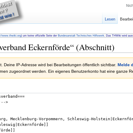
u
m
ö
c
t
e
t
h
lf
e
n
Nic
D
?
t wie !
Lesen
Bearbei
://www.thwiki.org
) um keine offizielle Seite der
Bundesanstalt Technisches Hilfswerk
. Das THWiki wird auss
verband Eckernförde
“ (Abschnitt)
. Deine IP-Adresse wird bei Bearbeitungen öffentlich sichtbar.
Melde d
en zugeordnet werden. Ein eigenes Benutzerkonto hat eine ganze Rei