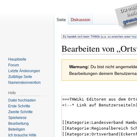
h
s
e
gewuss
Seite
Diskussion
Es handelt sich beim THWiki (u.a. zu erreichen unter
http
Bearbeiten von „
Orts
Hauptseite
Zur
Zur
Forum
Warnung:
Du bist nicht angemeldet
Navigation
Suche
Letzte Änderungen
Bearbeitungen deinem Benutzernam
springen
springen
Zufällige Seite
Namenskonvention
Hilfe
Datei hochladen
Erste Schritte
Zweite Schritte
Spielwiese
Bearbeitung
Beteiligen
Ich brauche Hilfe