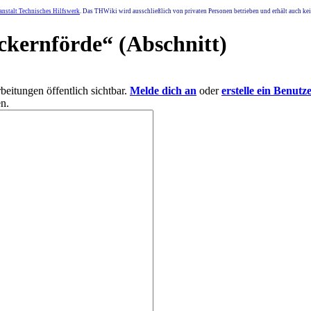
nstalt Technisches Hilfswerk
. Das THWiki wird ausschließlich von privaten Personen betrieben und erhält auch k
ckernförde
“ (Abschnitt)
eitungen öffentlich sichtbar.
Melde dich an
oder
erstelle ein Benutz
n.