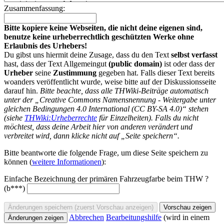
Zusammenfassung:
Bitte kopiere keine Webseiten, die nicht deine eigenen sind,
benutze keine urheberrechtlich geschützten Werke ohne
Erlaubnis des Urhebers!
Du gibst uns hiermit deine Zusage, dass du den Text
selbst verfasst
hast, dass der Text Allgemeingut
(public domain)
ist oder dass der
Urheber
seine
Zustimmung
gegeben hat. Falls dieser Text bereits
woanders veröffentlicht wurde, weise bitte auf der Diskussionsseite
darauf hin.
Bitte beachte, dass alle THWiki-Beiträge automatisch
unter der „Creative Commons Namensnennung - Weitergabe unter
gleichen Bedingungen 4.0 International (CC BY-SA 4.0)“ stehen
(siehe
THWiki:Urheberrechte
für Einzelheiten). Falls du nicht
möchtest, dass deine Arbeit hier von anderen verändert und
verbreitet wird, dann klicke nicht auf „Seite speichern“.
Bitte beantworte die folgende Frage, um diese Seite speichern zu
können (
weitere Informationen
):
Einfache Bezeichnung der primären Fahrzeugfarbe beim THW ?
(b***)
Abbrechen
Bearbeitungshilfe
(wird in einem