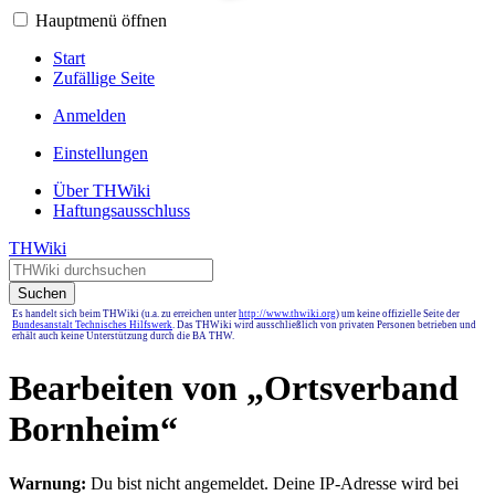
Hauptmenü öffnen
Start
Zufällige Seite
Anmelden
Einstellungen
Über THWiki
Haftungsausschluss
THWiki
Suchen
Es handelt sich beim THWiki (u.a. zu erreichen unter
http://www.thwiki.org
) um keine offizielle Seite der
Bundesanstalt Technisches Hilfswerk
. Das THWiki wird ausschließlich von privaten Personen betrieben und
erhält auch keine Unterstützung durch die BA THW.
Bearbeiten von „
Ortsverband
Bornheim
“
Warnung:
Du bist nicht angemeldet. Deine IP-Adresse wird bei