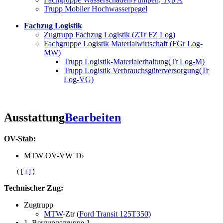
Trupp Mobiler Hochwasserpegel
Fachzug Logistik
Zugtrupp Fachzug Logistik (ZTr FZ Log)
Fachgruppe Logistik Materialwirtschaft (FGr Log-
MW)
Trupp Logistik-Materialerhaltung(Tr Log-M)
Trupp Logistik Verbrauchsgüterversorgung(Tr
Log-VG)
Ausstattung
Bearbeiten
OV-Stab:
MTW OV-VW T6
   (
[1]
Technischer Zug:
Zugtrupp
MTW
-Ztr (
Ford Transit 125T350
)
1. Bergungsgruppe 1