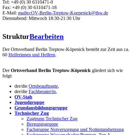
Tel: +49 (0) 30 6310471-0
Fax: +49 (0) 30 6310471-18
E-Mail:
mailto:OV-Berlin-Treptow-Koepenick@thw.de
Dienstabend: Mittwoch 18:30-21:30 Uhr
Struktur
Bearbeiten
Der Ortsverband Berlin Treptow-Köpenick besteht zur Zeit aus ca.
60
Helferinnen und Helfern
.
Der
Ortsverband Berlin Treptow-Köpenick
gliedert sich wie
folgt:
der/die
Ortsbeauftragte
,
der/die
Fachberater/in
,
OV-Stab
Jugendgruppe
Grundausbildungsgruppe
Technischer Zug
Zugtrupp Technischer Zug
Bergungsgruppe
Fachgruppe Notversorgung und Notinstandsetzung
Fachgruppe Wasserschaden/Pumpen, Typ A