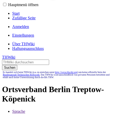
Hauptmenü öffnen
Start
Zufällige Seite
Anmelden
Einstellungen
Über THWiki
Haftungsausschluss
THWiki
Suchen
Es handelt sich beim THWiki (u.a. zu erreichen unter
http://www.thwiki.org
) um keine offizielle Seite der
Bundesanstalt Technisches Hilfswerk
. Das THWiki wird ausschließlich von privaten Personen betrieben und
erhält auch keine Unterstützung durch die BA THW.
Ortsverband Berlin Treptow-
Köpenick
Sprache