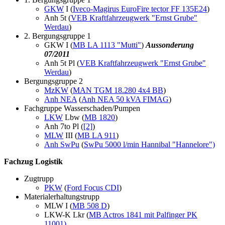
GKW
I (
Iveco-Magirus EuroFire tector FF 135E24
)
Anh 5t (
VEB Kraftfahrzeugwerk "Ernst Grube"
Werdau
)
2. Bergungsgruppe 1
GKW I (
MB LA 1113 "Mutti"
)
Aussonderung
07/2011
Anh 5t Pl (
VEB Kraftfahrzeugwerk "Ernst Grube"
Werdau
)
Bergungsgruppe 2
MzKW
(
MAN TGM 18.280 4x4 BB
)
Anh NEA
(
Anh NEA 50 kVA FIMAG
)
Fachgruppe Wasserschaden/Pumpen
LKW
Lbw (
MB 1820
)
Anh 7to Pl (
[2]
)
MLW
III (
MB LA 911
)
Anh SwPu
(
SwPu 5000 l/min Hannibal "Hannelore")
Fachzug Logistik
Zugtrupp
PKW
(
Ford Focus CDI
)
Materialerhaltungstrupp
MLW I (
MB 508 D
)
LKW-K Lkr (
MB Actros 1841 mit Palfinger PK
11001)