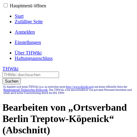
Hauptmenü öffnen
Start
Zufällige Seite
Anmelden
Einstellungen
Über THWiki
Haftungsausschluss
THWiki
Suchen
Es handelt sich beim THWiki (u.a. zu erreichen unter
http://www.thwiki.org
) um keine offizielle Seite der
Bundesanstalt Technisches Hilfswerk
. Das THWiki wird ausschließlich von privaten Personen betrieben und
erhält auch keine Unterstützung durch die BA THW.
Bearbeiten von „
Ortsverband
Berlin Treptow-Köpenick
“
(Abschnitt)