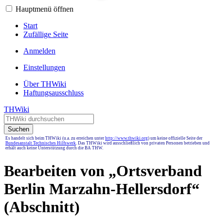
Hauptmenü öffnen
Start
Zufällige Seite
Anmelden
Einstellungen
Über THWiki
Haftungsausschluss
THWiki
Suchen
Es handelt sich beim THWiki (u.a. zu erreichen unter
http://www.thwiki.org
) um keine offizielle Seite der
Bundesanstalt Technisches Hilfswerk
. Das THWiki wird ausschließlich von privaten Personen betrieben und
erhält auch keine Unterstützung durch die BA THW.
Bearbeiten von „
Ortsverband
Berlin Marzahn-Hellersdorf
“
(Abschnitt)