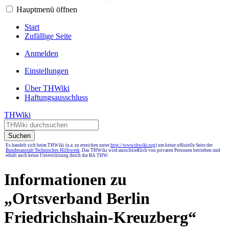
Hauptmenü öffnen
Start
Zufällige Seite
Anmelden
Einstellungen
Über THWiki
Haftungsausschluss
THWiki
Suchen
Es handelt sich beim THWiki (u.a. zu erreichen unter
http://www.thwiki.org
) um keine offizielle Seite der
Bundesanstalt Technisches Hilfswerk
. Das THWiki wird ausschließlich von privaten Personen betrieben und
erhält auch keine Unterstützung durch die BA THW.
Informationen zu
„Ortsverband Berlin
Friedrichshain-Kreuzberg“