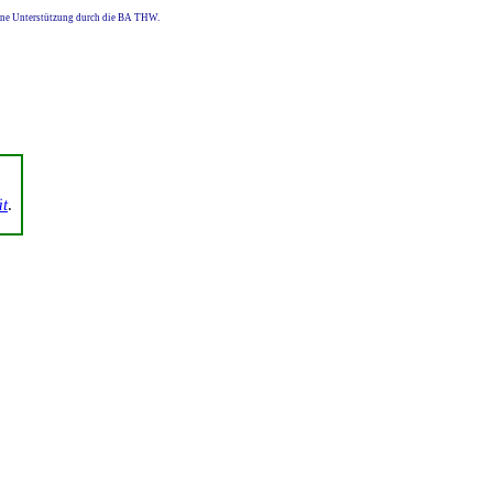
eine Unterstützung durch die BA THW.
ät
.