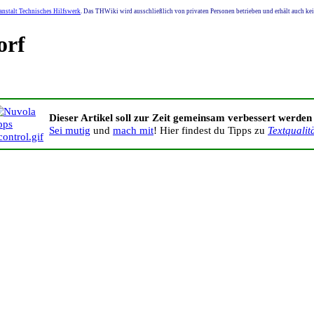
nstalt Technisches Hilfswerk
. Das THWiki wird ausschließlich von privaten Personen betrieben und erhält auch k
orf
Dieser Artikel soll zur Zeit gemeinsam verbessert werden
Sei mutig
und
mach mit
! Hier findest du Tipps zu
Textqualit