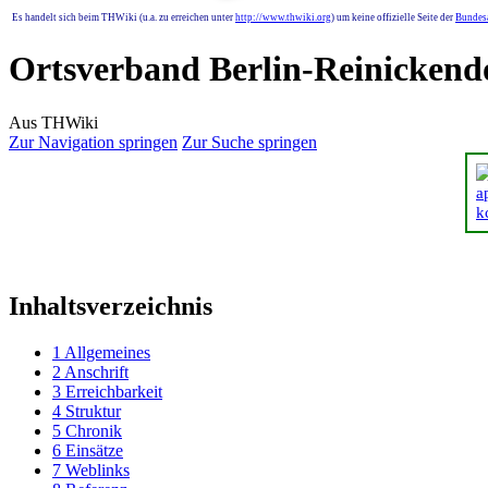
Es handelt sich beim THWiki (u.a. zu erreichen unter
http://www.thwiki.org
) um keine offizielle Seite der
Bundesa
Ortsverband Berlin-Reinickend
Aus THWiki
Zur Navigation springen
Zur Suche springen
Inhaltsverzeichnis
1
Allgemeines
2
Anschrift
3
Erreichbarkeit
4
Struktur
5
Chronik
6
Einsätze
7
Weblinks