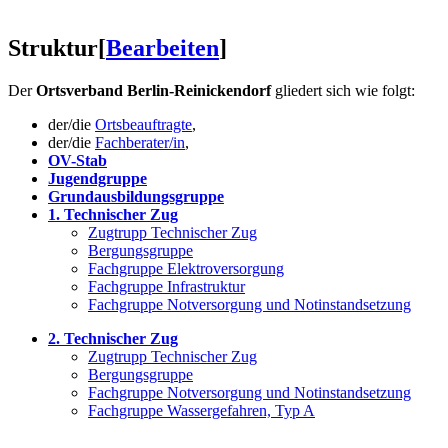
Struktur
[
Bearbeiten
]
Der
Ortsverband Berlin-Reinickendorf
gliedert sich wie folgt:
der/die
Ortsbeauftragte
,
der/die
Fachberater/in
,
OV-Stab
Jugendgruppe
Grundausbildungsgruppe
1. Technischer Zug
Zugtrupp Technischer Zug
Bergungsgruppe
Fachgruppe Elektroversorgung
Fachgruppe Infrastruktur
Fachgruppe Notversorgung und Notinstandsetzung
2. Technischer Zug
Zugtrupp Technischer Zug
Bergungsgruppe
Fachgruppe Notversorgung und Notinstandsetzung
Fachgruppe Wassergefahren, Typ A