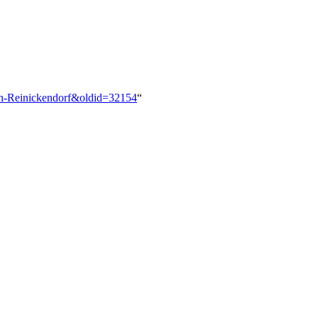
lin-Reinickendorf&oldid=32154
“