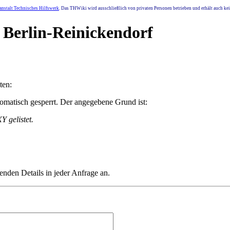
nstalt Technisches Hilfswerk
. Das THWiki wird ausschließlich von privaten Personen betrieben und erhält auch k
 Berlin-Reinickendorf
ten:
matisch gesperrt. Der angegebene Grund ist:
 gelistet.
henden Details in jeder Anfrage an.