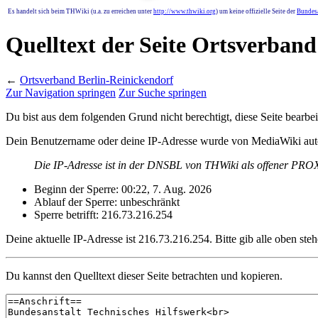
Es handelt sich beim THWiki (u.a. zu erreichen unter
http://www.thwiki.org
) um keine offizielle Seite der
Bundesa
Quelltext der Seite Ortsverband
←
Ortsverband Berlin-Reinickendorf
Zur Navigation springen
Zur Suche springen
Du bist aus dem folgenden Grund nicht berechtigt, diese Seite bearbei
Dein Benutzername oder deine IP-Adresse wurde von MediaWiki auto
Die IP-Adresse ist in der DNSBL von THWiki als offener PROXY
Beginn der Sperre: 00:22, 7. Aug. 2026
Ablauf der Sperre: unbeschränkt
Sperre betrifft: 216.73.216.254
Deine aktuelle IP-Adresse ist 216.73.216.254. Bitte gib alle oben ste
Du kannst den Quelltext dieser Seite betrachten und kopieren.