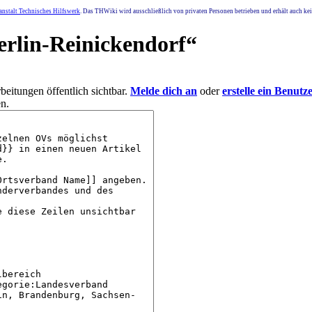
nstalt Technisches Hilfswerk
. Das THWiki wird ausschließlich von privaten Personen betrieben und erhält auch k
rlin-Reinickendorf
“
eitungen öffentlich sichtbar.
Melde dich an
oder
erstelle ein Benutz
n.